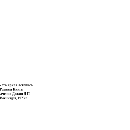
- это яркая летопись
й Родины Книга
саченко Дажин Д П
оениздат, 1973 г