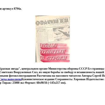
и артикул 8794a.
 "Красная звезда", центральном органе Министерства обороны СССР Ее страницы 
Советских Вооруженных Сил, их овцэп борьбы за свободу и независимость наше
нными фотоиллюстрациями Рассчитана на массового читателя Авторы Сергей И
Свеча выполнена
Букинистическое издание Сохранность: Хорошая Издательство: В
р Тираж: 25000 экз Формат: 60x90/16 (~145х217 мм).