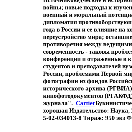
Источниковедческие и истори
войны; новые подходы к изучен
военный и моральный потенци
дипломатия противоборствующ
года в России и ее влияние на 
переустройство мира; оставши
противоречия между ведущими
современность - таковы пробл
конференции и отраженные в к
студентов и преподавателей вузо
России, проблемами Первой ми
фотографии из фондов Российск
исторического архива (РГВИА),
кинофотодокументов (РГАКФД) 
журнала".
Cartier
Букинистиче
хорошая Издательство: Наука, 
5-02-034013-8 Тираж: 950 экз Ф