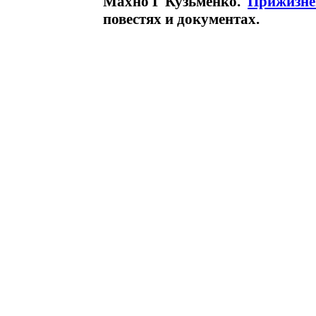
Махно Г Кузьменко.
Прижизне
повестях и документах.