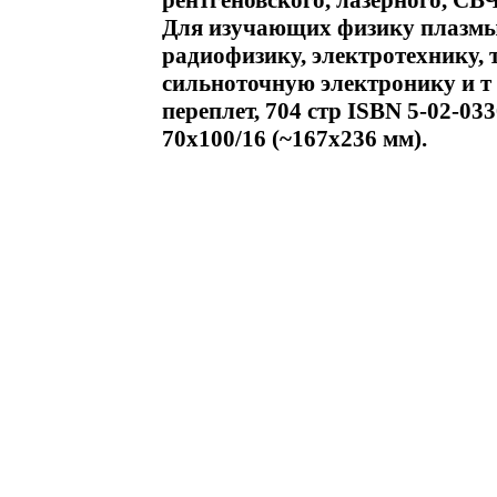
рентгеновского, лазерного, С
Для изучающих физику плазмы 
радиофизику, электротехнику,
сильноточную электронику и т
переплет, 704 стр ISBN 5-02-03
70x100/16 (~167x236 мм).