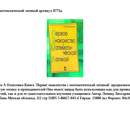
математической логикой артикул 8775a.
 А Олексенко Книга `Первое знакомство с математической логикой` предназна
кую логику и преподавателей Она может овцыд быть использована как для прове
тий, так и для ее самостоятельного изучения учащимися Автор Леонид Лихтарн
Лань Мягкая обложка, 112 стр ISBN 5-86617-043-4 Тираж: 15000 экз Формат: 84x10