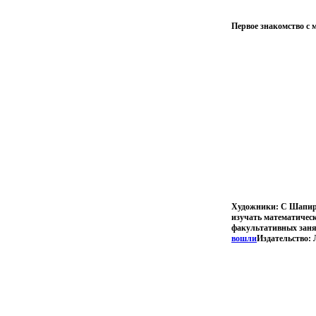
Первое знакомство с 
Художники: С Шапиро
изучать математичес
факультативных заня
вошли
Издательство: 