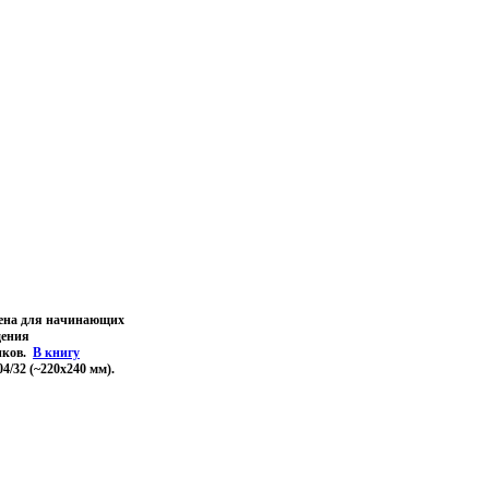
чена для начинающих
дения
иков.
В книгу
4/32 (~220x240 мм).