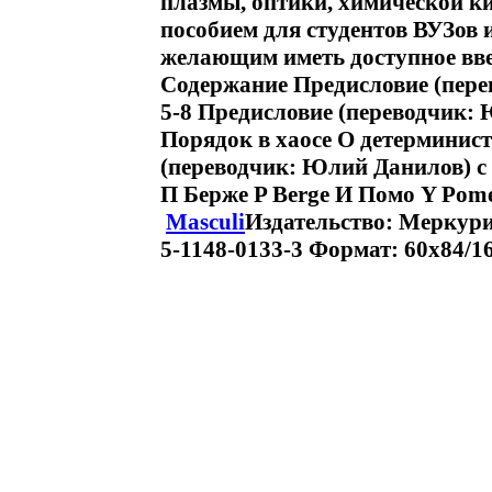
плазмы, оптики, химической ки
пособием для студентов ВУЗов 
желающим иметь доступное вве
Содержание Предисловие (пере
5-8 Предисловие (переводчик: 
Порядок в хаосе О детерминист
(переводчик: Юлий Данилов) c 
П Берже P Berge И Помо Y Pome
Masculi
Издательство: Меркури
5-1148-0133-3 Формат: 60x84/16