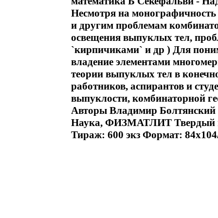
математика Б Секефальви - Над
Несмотря на монографичность 
и другим проблемам комбинато
освещения выпуклых тел, про
`кирпичиками` и др ) Для пон
владение элементами многомер
теории выпуклых тел в конечн
работников, аспирантов и студ
выпуклости, комбинаторной г
Авторы Владимир Болтянский 
Наука, ФИЗМАТЛИТ Твердый пер
Тираж: 600 экз Формат: 84x104/