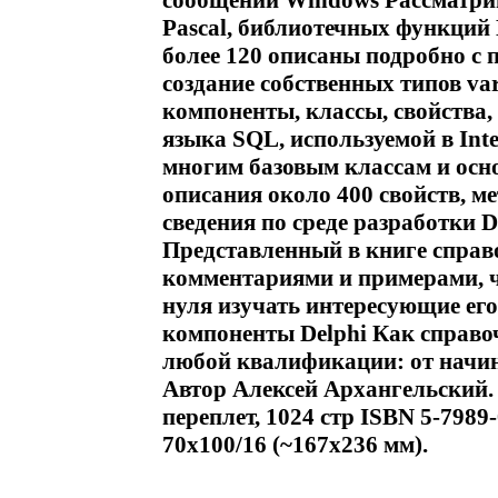
сообщений Windows Рассматрив
Pascal, библиотечных функций 
более 120 описаны подробно с 
создание собственных типов var
компоненты, классы, свойства,
языка SQL, используемой в Int
многим базовым классам и осно
описания около 400 свойств, м
сведения по среде разработки De
Представленный в книге спра
комментариями и примерами, ч
нуля изучать интересующие ег
компоненты Delphi Как справо
любой квалификации: от начи
Автор Алексей Архангельский
переплет, 1024 стр ISBN 5-7989
70x100/16 (~167x236 мм).