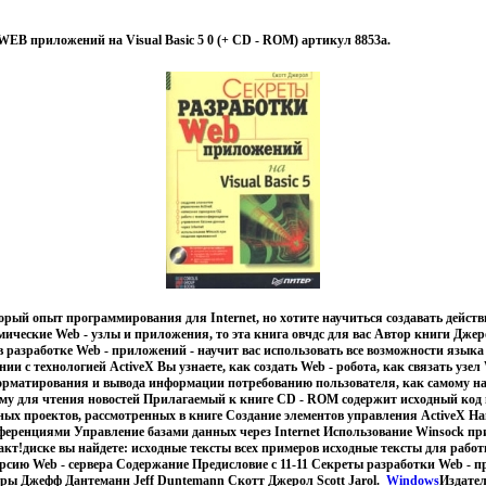
EB приложений на Visual Basic 5 0 (+ CD - ROM) артикул 8853a.
орый опыт программирования для Internet, но хотите научиться создавать дейст
ические Web - узлы и приложения, то эта книга овчдс для вас Автор книги Джер
 разработке Web - приложений - научит вас использовать все возможности язы
тании с технологией ActiveX Вы узнаете, как создать Web - робота, как связать узе
орматирования и вывода информации потребованию пользователя, как самому н
му для чтения новостей Прилагаемый к книге CD - ROM содержит исходный код 
ых проектов, рассмотренных в книге Создание элементов управления ActiveX На
ференциями Управление базами данных через Internet Использование Winsock пр
кт!диске вы найдете: исходные тексты всех примеров исходные тексты для рабо
сию Web - сервера Содержание Предисловие c 11-11 Секреты разработки Web - п
вторы Джефф Дантеманн Jeff Duntemann Скотт Джерол Scott Jarol.
Windows
Издате