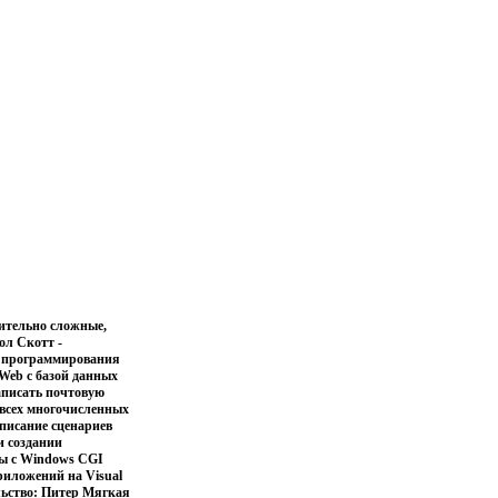
вительно сложные,
ол Скотт -
ка программирования
л Web с базой данных
аписать почтовую
всех многочисленных
писание сценариев
и создании
ты с Windows CGI
риложений на Visual
льство: Питер Мягкая