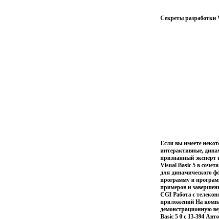
Секреты разработки W
Если вы имеете некот
интерактивные, динам
признанный эксперт в
Visual Basic 5 в соче
для динамического ф
программу и програм
примеров и завершенн
CGI Работа с телекон
приложений На компа
демонстрационную вер
Basic 5 0 c 13-394 А