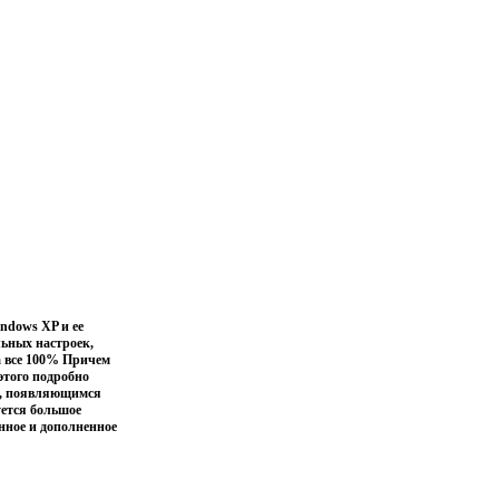
ndows XP и ее
ьных настроек,
а все 100% Причем
этого подробно
м, появляющимся
уется большое
нное и дополненное