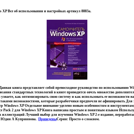
XP Все об использовании и настройках артикул 8883a.
анная книга представляет собой превосходное руководство по использованию Wi
исания стандартных технологий в книге приводится овчзъ множество дополнител
 узнаете, как оптимизировать свою систему и как использовать ее возможности н
с такими возможностями, которые разработчики предпочли не афишировать Для 
стр Windows XP Отдельное внимание уделено новым особенностям и инструмента
ice Pack 2 для Windows XP Книга написана простым и понятным языком Использ
х иллюстраций Лучший выбор для изучения Windows XP 2-е издание, переработа
М Юдин А Куприянова.
Приведены
Серия: Просто о сложном.