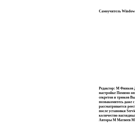
Самоучитель Windows 
Редактор: М Финков Д
настройке Помимо оп
секретов и трюков Вы
познакомитесь даже 
рассматривается рее
после установки Serv
количество наглядны
Авторы М Матвеев 