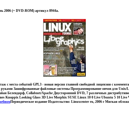
нь 2006 (+ DVD-ROM) артикул 8944a.
ортаж с места событий GPL3 - новая версия главной свободной лицензии с комме
ми руками Зашифрованные файловые системы Программирование овчов для Unix/Li
ан Белендорф, Collabnet/Apache Двусторонний DVD, 7 различных дистрибутивов
es Knoppix Looking Glass 3D Live Morphix SUSE Linux 10 0 Live Ubuntu 5 10 Live
чебном
Периодическое издание Издательство: Linuxcenter ru, 2006 г Мягкая обложк