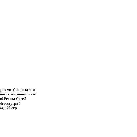
нтариями Макросы для
nux - эти многоликие
! Fedora Core 5
 Что внутри?
а, 120 стр.