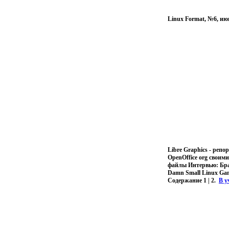
Linux Format, №6, ию
Libre Graphics - реп
OpenOffice org свои
файлы Интервью: Брай
Damn Small Linux Gam
Содержание 1 | 2.
В у