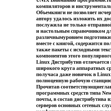
UNIX Вниманию программистов
компиляторов и инструментальн
Объемкниги не позволяет исче
автору удалось изложить их до
послужила не только отправной
и настольным справочником дл
различнымуровнем подготовки 
вместе с книгой, содержится по
также пакеты с исходными тек
компонентов этого популярног
Linux Дистрибутив отличается 
широкого круга аппаратных ср
получаса даже новичок в Linux
полноценную рабочую станцию
Прочитав соответствующиегла
программных средств типа Nes
почты, в состав дистрибутива 
серверов основных сетевых слу