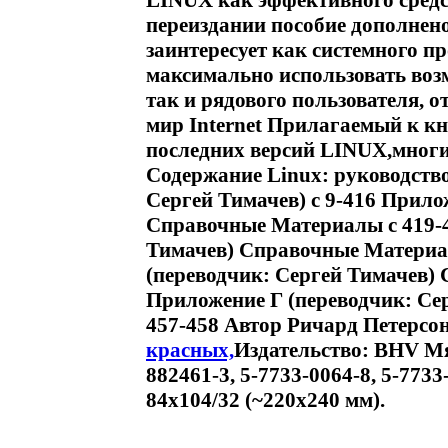
LINUX как эффективного средст
переиздании пособие дополнен
заинтересует как системного п
максимально использовать во
так и рядового пользователя, 
мир Internet Прилагаемый к кн
последних версий LINUX,многи
Содержание Linux: руководство
Сергей Тимачев) c 9-416 Прило
Справочные Материалы c 419-4
Тимачев) Справочные Материа
(переводчик: Сергей Тимачев)
Приложение Г (переводчик: Се
457-458 Автор Ричард Петерсон
красных,
Издательство: BHV Мя
882461-3, 5-7733-0064-8, 5-773
84x104/32 (~220x240 мм).