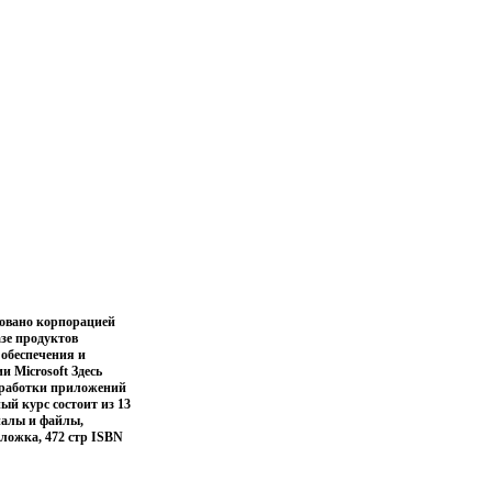
довано корпорацией
зе продуктов
 обеспечения и
и Microsoft Здесь
зработки приложений
й курс состоит из 13
иалы и файлы,
ложка, 472 стр ISBN