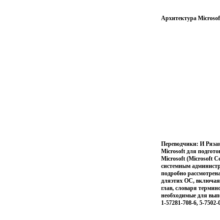
Архитектура Microsof
Переводчики: И Ряза
Microsoft для подгот
Microsoft (Microsoft 
системным администра
подробно рассмотрен
дляэтих ОС, включая
глав, словаря терми
необходимые для вы
1-57281-708-6, 5-7502