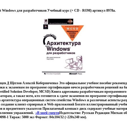
t Windows для разработчиков Учебный курс (+ CD - ROM) артикул 8978a.
нцев Д Щеглов Алексей Коберниченко Это официальное учебное пособие рекомен
овки к экзаменам по программе сертификации овчсм разработчиков решений на ба
Certified Solution Developer, MCSD) Книга адресована разработчикам программного
торам, а также всем, кто готовится к сдаче экзаменов по программе сертификаци
а архитектура операционных систем семейства Windows и различные аспекты ра
 создание клиент-серверных и Web-приложений Богато иллюстрированный учебны
нов и предметного указателя Прилагаемый компакт-диск содержит учебные матер
полнения упражнений.
«В моей смерти
Издательство: Русская Редакция Мягкая об
-0098-1 Тираж: 5000 экз Формат: 84x104/32 (~220x240 мм).